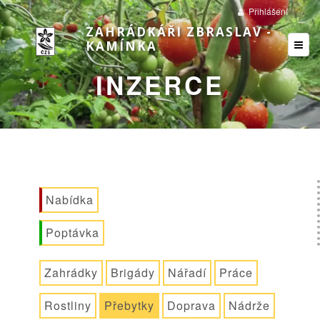
Přihlášení
ZAHRÁDKÁŘI ZBRASLAV -
KAMÍNKA
INZERCE
Nabídka
Poptávka
Zahrádky
Brigády
Nářadí
Práce
Rostliny
Přebytky
Doprava
Nádrže