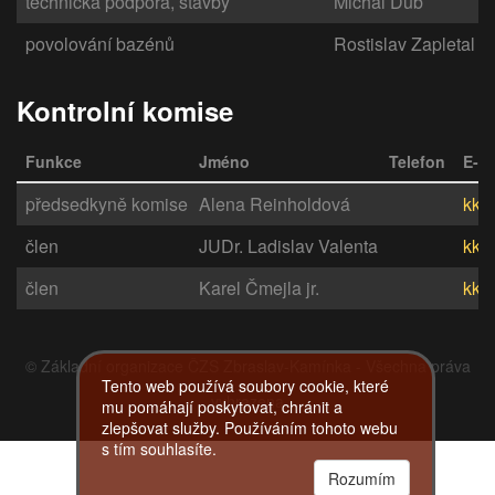
technická podpora, stavby
Michal Dub
povolování bazénů
Rostislav Zapletal
Kontrolní komise
Funkce
Jméno
Telefon
E-ma
předsedkyně komise
Alena Reinholdová
kk@
člen
JUDr. Ladislav Valenta
kk@
člen
Karel Čmejla jr.
kk@
© Základní organizace ČZS Zbraslav-Kamínka - Všechna práva
Tento web používá soubory cookie, které
vyhrazena
mu pomáhají poskytovat, chránit a
zlepšovat služby. Používáním tohoto webu
s tím souhlasíte.