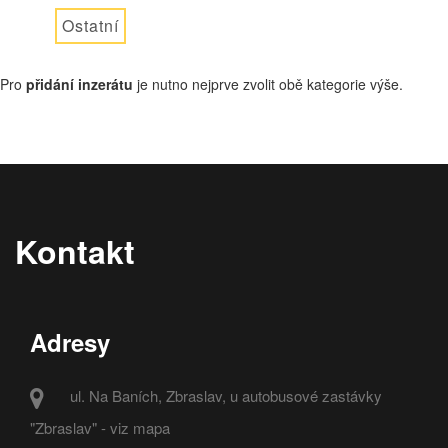
Ostatní
Pro
přidání inzerátu
je nutno nejprve zvolit obě kategorie výše.
Kontakt
Adresy
ul. Na Baních, Zbraslav, u autobusové zastávky
"Zbraslav" - viz mapa