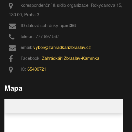
korespondenční & sídlo organizace: Rokycanova 15,
130 00, Praha 3
ID datové schránky:
qant36t
telefon: 777 897 567
email:
vybor@zahradkarizbraslav.cz
Facebook:
Zahrádkáři Zbraslav-Kamínka
IČ:
65400721
Mapa