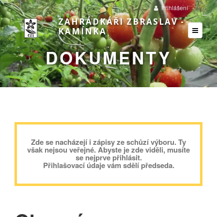
Přihlášení
ZAHRÁDKÁŘI ZBRASLAV -
KAMÍNKA
DOKUMENTY
Zde se nacházejí i zápisy ze schůzí výboru. Ty
však nejsou veřejné. Abyste je zde viděli, musíte
se nejprve přihlásit.
Přihlašovací údaje vám sdělí předseda.