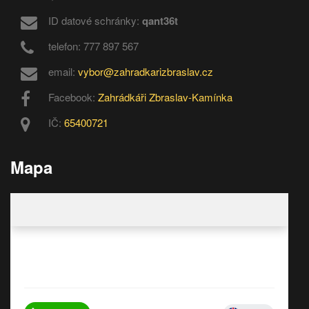
ID datové schránky:
qant36t
telefon: 777 897 567
email:
vybor@zahradkarizbraslav.cz
Facebook:
Zahrádkáři Zbraslav-Kamínka
IČ:
65400721
Mapa