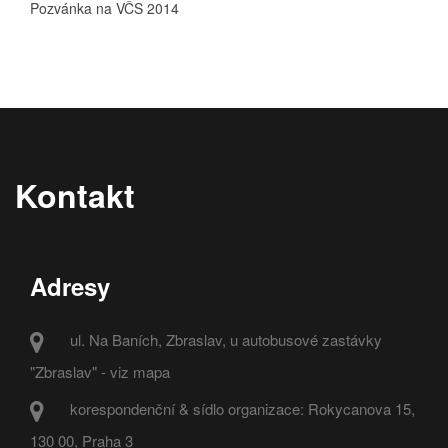
Pozvánka na VČS 2014
Kontakt
Adresy
ul. Na Baních, Zbraslav, u autobusové zastávky
"Zbraslav" - viz mapa
korespondenční & sídlo organizace: Rokycanova 15,
130 00, Praha 3