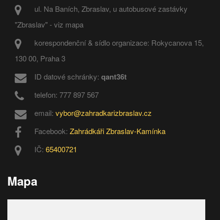
ul. Na Baních, Zbraslav, u autobusové zastávky
"Zbraslav" - viz mapa
korespondenční & sídlo organizace: Rokycanova 15,
130 00, Praha 3
ID datové schránky:
qant36t
telefon: 777 897 567
email:
vybor@zahradkarizbraslav.cz
Facebook:
Zahrádkáři Zbraslav-Kamínka
IČ:
65400721
Mapa