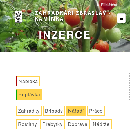
Přihlášení
ZAHRÁDKÁŘI ZBRASLAV -
KAMÍNKA
INZERCE
Nabídka
Poptávka
Zahrádky
Brigády
Nářadí
Práce
Rostliny
Přebytky
Doprava
Nádrže