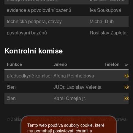
evidence a povolování bazénů
Iva Soukupová
technická podpora, stavby
Michal Dub
povolování bazénů
Rostislav Zapletal
Kontrolní komise
Funkce
Jméno
Telefon
E-ma
předsedkyně komise
Alena Reinholdová
kk@
člen
JUDr. Ladislav Valenta
kk@
člen
Karel Čmejla jr.
kk@
© Základní organizace ČZS Zbraslav-Kamínka - Všechna práva
Tento web používá soubory cookie, které
vyhrazena
mu pomáhají poskytovat, chránit a