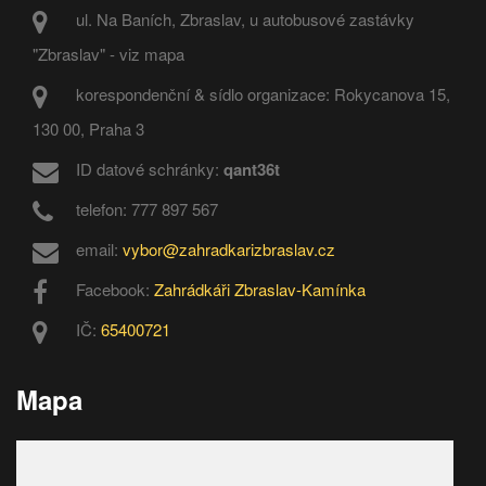
ul. Na Baních, Zbraslav, u autobusové zastávky
"Zbraslav" - viz mapa
korespondenční & sídlo organizace: Rokycanova 15,
130 00, Praha 3
ID datové schránky:
qant36t
telefon: 777 897 567
email:
vybor@zahradkarizbraslav.cz
Facebook:
Zahrádkáři Zbraslav-Kamínka
IČ:
65400721
Mapa