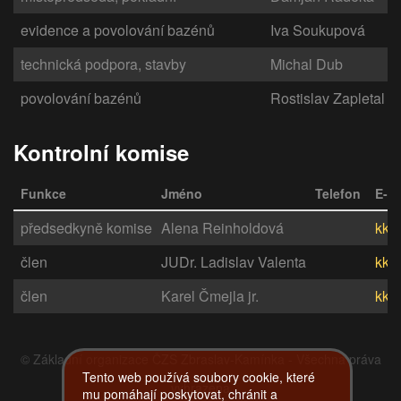
evidence a povolování bazénů
Iva Soukupová
technická podpora, stavby
Michal Dub
povolování bazénů
Rostislav Zapletal
Kontrolní komise
Funkce
Jméno
Telefon
E-ma
předsedkyně komise
Alena Reinholdová
kk@
člen
JUDr. Ladislav Valenta
kk@
člen
Karel Čmejla jr.
kk@
© Základní organizace ČZS Zbraslav-Kamínka - Všechna práva
Tento web používá soubory cookie, které
vyhrazena
mu pomáhají poskytovat, chránit a