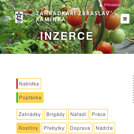
Přihlášení
ZAHRÁDKÁŘI ZBRASLAV -
KAMÍNKA
INZERCE
Nabídka
Poptávka
Zahrádky
Brigády
Nářadí
Práce
Rostliny
Přebytky
Doprava
Nádrže