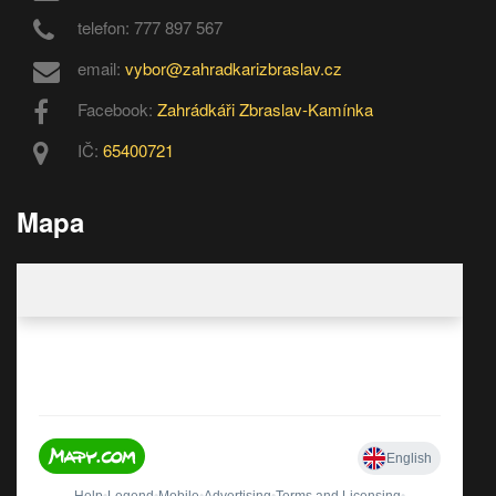
telefon: 777 897 567
email:
vybor@zahradkarizbraslav.cz
Facebook:
Zahrádkáři Zbraslav-Kamínka
IČ:
65400721
Mapa